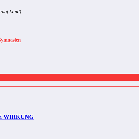
kolaj Lund)
Gymnasien
E WIRKUNG