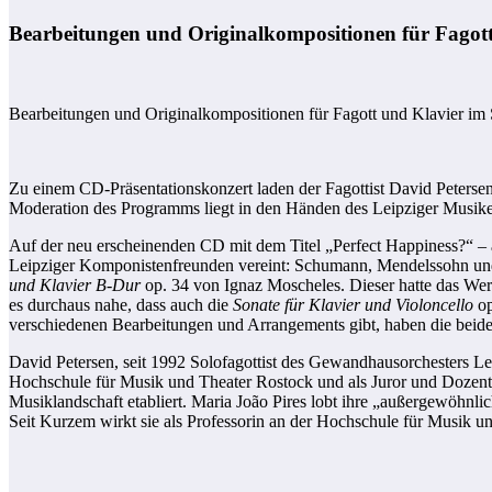
Bearbeitungen und Originalkompositionen für Fago
Bearbeitungen und Originalkompositionen für Fagott und Klavier i
Zu einem CD-Präsentationskonzert laden der Fagottist David Peterse
Moderation des Programms liegt in den Händen des Leipziger Musikers
Auf der neu erscheinenden CD mit dem Titel „Perfect Happiness?“ –
Leipziger Komponistenfreunden vereint: Schumann, Mendelssohn und 
und Klavier B-Dur
op. 34 von Ignaz Moscheles. Dieser hatte das Werk
es durchaus nahe, dass auch die
Sonate für Klavier und Violoncello
op
verschiedenen Bearbeitungen und Arrangements gibt, haben die beiden 
David Petersen, seit 1992 Solofagottist des Gewandhausorchesters Leip
Hochschule für Musik und Theater Rostock und als Juror und Dozent int
Musiklandschaft etabliert. Maria João Pires lobt ihre „außergewöhnlic
Seit Kurzem wirkt sie als Professorin an der Hochschule für Musik u