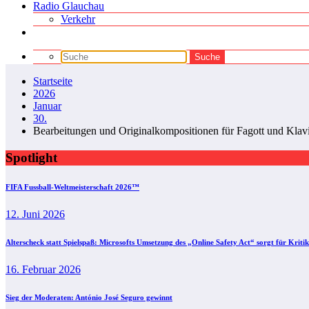
Radio Glauchau
Verkehr
Startseite
2026
Januar
30.
Bearbeitungen und Originalkompositionen für Fagott und Kla
Spotlight
FIFA Fussball-Weltmeisterschaft 2026™
12. Juni 2026
Alterscheck statt Spielspaß: Microsofts Umsetzung des „Online Safety Act“ sorgt für Kritik
16. Februar 2026
Sieg der Moderaten: António José Seguro gewinnt