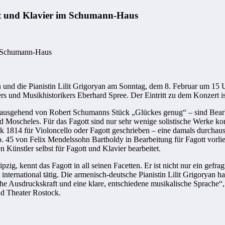
tt und Klavier im Schumann-Haus
m Schumann-Haus
n und die Pianistin Lilit Grigoryan am Sonntag, dem 8. Februar um 1
 und Musikhistorikers Eberhard Spree. Der Eintritt zu dem Konzert ist
 ausgehend von Robert Schumanns Stück „Glückes genug“ – sind Bearb
Moscheles. Für das Fagott sind nur sehr wenige solistische Werke k
 1814 für Violoncello oder Fagott geschrieben – eine damals durchaus
. 45 von Felix Mendelssohn Bartholdy in Bearbeitung für Fagott vorl
Künstler selbst für Fagott und Klavier bearbeitet.
zig, kennt das Fagott in all seinen Facetten. Er ist nicht nur ein gef
ernational tätig. Die armenisch-deutsche Pianistin Lilit Grigoryan hat 
he Ausdruckskraft und eine klare, entschiedene musikalische Sprache“, 
nd Theater Rostock.