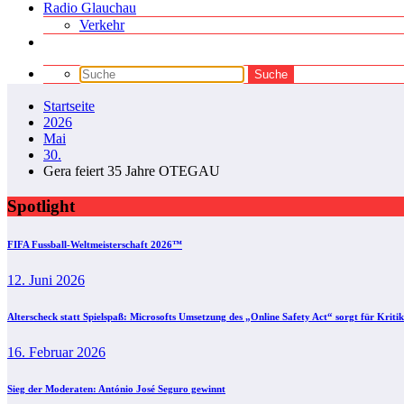
Radio Glauchau
Verkehr
Startseite
2026
Mai
30.
Gera feiert 35 Jahre OTEGAU
Spotlight
FIFA Fussball-Weltmeisterschaft 2026™
12. Juni 2026
Alterscheck statt Spielspaß: Microsofts Umsetzung des „Online Safety Act“ sorgt für Kritik
16. Februar 2026
Sieg der Moderaten: António José Seguro gewinnt