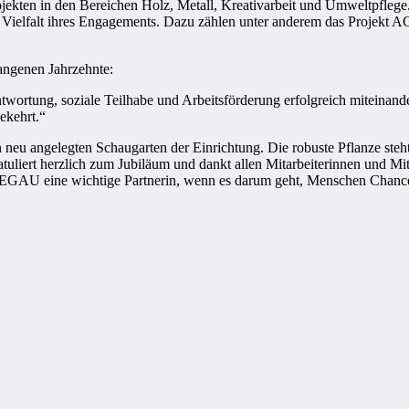
rojekten in den Bereichen Holz, Metall, Kreativarbeit und Umweltpfleg
die Vielfalt ihres Engagements. Dazu zählen unter anderem das Projek
angenen Jahrzehnte:
ortung, soziale Teilhabe und Arbeitsförderung erfolgreich miteinan
ekehrt.“
 neu angelegten Schaugarten der Einrichtung. Die robuste Pflanze steh
uliert herzlich zum Jubiläum und dankt allen Mitarbeiterinnen und Mit
OTEGAU eine wichtige Partnerin, wenn es darum geht, Menschen Chance