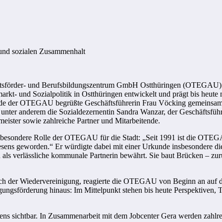
 und sozialen Zusammenhalt
itsförder- und Berufsbildungszentrum GmbH Ostthüringen (OTEGAU) fei
kt- und Sozialpolitik in Ostthüringen entwickelt und prägt bis heute 
lände der OTEGAU begrüßte Geschäftsführerin Frau Vöcking gemeinsam
unter anderem die Sozialdezernentin Sandra Wanzar, der Geschäftsführe
rmeister sowie zahlreiche Partner und Mitarbeitende.
esondere Rolle der OTEGAU für die Stadt: „Seit 1991 ist die OTEGAU 
nwesens geworden.“ Er würdigte dabei mit einer Urkunde insbesondere
als verlässliche kommunale Partnerin bewährt. Sie baut Brücken – zur
 nach der Wiedervereinigung, reagierte die OTEGAU von Beginn an auf 
ftigungsförderung hinaus: Im Mittelpunkt stehen bis heute Perspektiven,
ens sichtbar. In Zusammenarbeit mit dem Jobcenter Gera werden zahlre