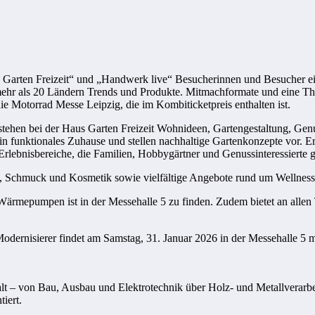
us Garten Freizeit“ und „Handwerk live“ Besucherinnen und Besucher e
 mehr als 20 Ländern Trends und Produkte. Mitmachformate und eine
 die Motorrad Messe Leipzig, die im Kombiticketpreis enthalten ist.
ehen bei der Haus Garten Freizeit Wohnideen, Gartengestaltung, Genus
 ein funktionales Zuhause und stellen nachhaltige Gartenkonzepte vor.
Erlebnisbereiche, die Familien, Hobbygärtner und Genussinteressierte 
, Schmuck und Kosmetik sowie vielfältige Angebote rund um Wellness un
Wärmepumpen ist in der Messehalle 5 zu finden. Zudem bietet an alle
Modernisierer findet am Samstag, 31. Januar 2026 in der Messehalle 5
alt – von Bau, Ausbau und Elektrotechnik über Holz- und Metallverarb
iert.