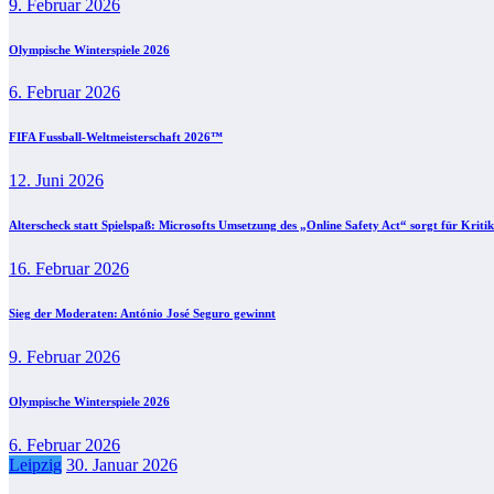
9. Februar 2026
Olympische Winterspiele 2026
6. Februar 2026
FIFA Fussball-Weltmeisterschaft 2026™
12. Juni 2026
Alterscheck statt Spielspaß: Microsofts Umsetzung des „Online Safety Act“ sorgt für Kritik
16. Februar 2026
Sieg der Moderaten: António José Seguro gewinnt
9. Februar 2026
Olympische Winterspiele 2026
6. Februar 2026
Leipzig
30. Januar 2026