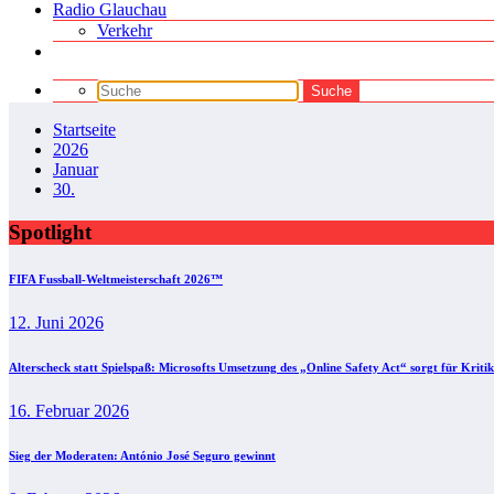
Radio Glauchau
Verkehr
Startseite
2026
Januar
30.
Spotlight
FIFA Fussball-Weltmeisterschaft 2026™
12. Juni 2026
Alterscheck statt Spielspaß: Microsofts Umsetzung des „Online Safety Act“ sorgt für Kritik
16. Februar 2026
Sieg der Moderaten: António José Seguro gewinnt