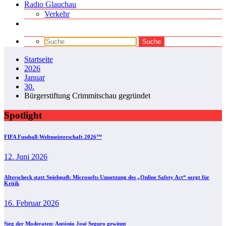
Radio Glauchau
Verkehr
Startseite
2026
Januar
30.
Bürgerstiftung Crimmitschau gegründet
Spotlight
FIFA Fussball-Weltmeisterschaft 2026™
12. Juni 2026
Alterscheck statt Spielspaß: Microsofts Umsetzung des „Online Safety Act“ sorgt für
Kritik
16. Februar 2026
Sieg der Moderaten: António José Seguro gewinnt