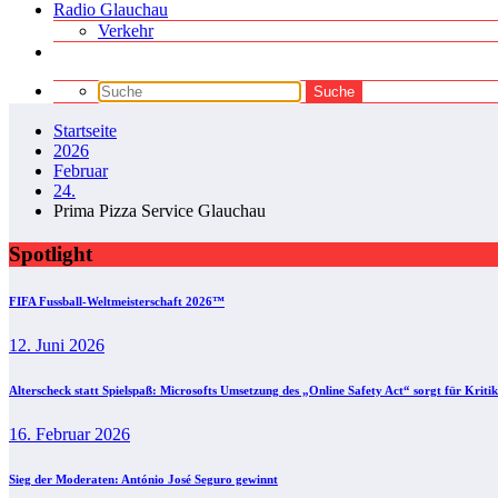
Radio Glauchau
Verkehr
Startseite
2026
Februar
24.
Prima Pizza Service Glauchau
Spotlight
FIFA Fussball-Weltmeisterschaft 2026™
12. Juni 2026
Alterscheck statt Spielspaß: Microsofts Umsetzung des „Online Safety Act“ sorgt für Kritik
16. Februar 2026
Sieg der Moderaten: António José Seguro gewinnt