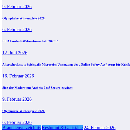
9. Februar 2026
Olympische Winterspiele 2026
6. Februar 2026
FIFA Fussball-Weltmeisterschaft 2026™
12. Juni 2026
Alterscheck statt Spielspaß: Microsofts Umsetzung des „Online Safety Act“ sorgt für Kritik
16. Februar 2026
Sieg der Moderaten: António José Seguro gewinnt
9. Februar 2026
Olympische Winterspiele 2026
6. Februar 2026
Branchenverzeichnis
Resturant & Gaststätte
24. Februar 2026