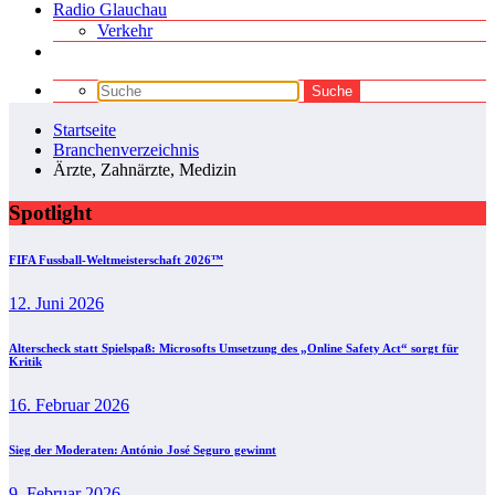
Radio Glauchau
Verkehr
Startseite
Branchenverzeichnis
Ärzte, Zahnärzte, Medizin
Spotlight
FIFA Fussball-Weltmeisterschaft 2026™
12. Juni 2026
Alterscheck statt Spielspaß: Microsofts Umsetzung des „Online Safety Act“ sorgt für
Kritik
16. Februar 2026
Sieg der Moderaten: António José Seguro gewinnt
9. Februar 2026