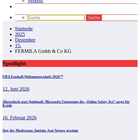
Verkehr
Startseite
2025
Dezember
15.
FERMILA Gmbh & Co KG
Spotlight
FIFA Fussball-Weltmeisterschaft 2026™
12. Juni 2026
Alterscheck statt Spielspaß: Microsofts Umsetzung des „Online Safety Act“ sorgt für
Kritik
16. Februar 2026
Sieg der Moderaten: António José Seguro gewinnt