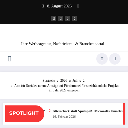
Zum
8. August 2026
Inhalt
springen
Ihre Werbeagentur, Nachrichten- & Branchenportal
Startseite
2026
Juli
2.
Amt für Soziales nimmt Anträge auf Fördermittel für sozialräumliche Projekte
im Jahr 2027 entgegen
l-Weltmeisterschaft 2026™
Alterscheck statt Spielspaß: Microsofts Umsetzung des 
SPOTLIGHT
16. Februar 2026