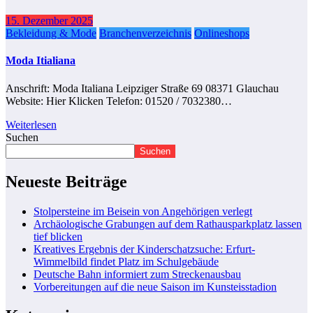
15. Dezember 2025
Bekleidung & Mode
Branchenverzeichnis
Onlineshops
Moda Itialiana
Anschrift: Moda Italiana Leipziger Straße 69 08371 Glauchau
Website: Hier Klicken Telefon: 01520 / 7032380…
Weiterlesen
Suchen
Suchen
Neueste Beiträge
Stolpersteine im Beisein von Angehörigen verlegt
Archäologische Grabungen auf dem Rathausparkplatz lassen
tief blicken
Kreatives Ergebnis der Kinderschatzsuche: Erfurt-
Wimmelbild findet Platz im Schulgebäude
Deutsche Bahn informiert zum Streckenausbau
Vorbereitungen auf die neue Saison im Kunsteisstadion