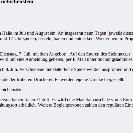
iebichenstein
m Halle im Juli und August ein. An insgesamt neun Tagen (jeweils dien
nd 17 Uhr spielen, basteln, bauen und entdecken. Wieder neu im Progr
Dienstag, 7. Juli, mit dem Angebot: „Auf den Spuren des Steinmetze
ng wird um eine Anmeldung gebeten, per E-Mail unter buchungstadtmus
 8. Juli. Verschiedene mittelalterliche Spiele werden ausprobiert und ei
ude der früheren Druckerei. Es werden eigene Drucke hergestellt.
bichenstein.
person haben freien Eintritt. Es wird eine Materialpauschale von 5 Eur
tungsort erhältlich. Weitere Begleitpersonen zahlen den regulären Eint