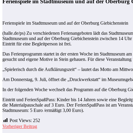
Ferienspiele im Stadtmuseum und auf der Oberburg G
Ferienspiele im Stadtmuseum und auf der Oberburg Giebichenstein
(halle.de/ps) Zu verschiedenen Ferienangeboten lädt das Stadtmuseu
Stadtmuseum und auf der Oberburg Giebichenstein zwischen 14 Uhr u
Eintritt für eine Begleitperson ist frei.
Das Ferienprogramm startet in der ersten Woche im Stadtmuseum am 
gesucht und eigene Motive in Stein gehauen. Für diese Veranstaltu
„Spielerisch durch die Aufklärungszeit“ – lautet das Motto am Mittwoch
Am Donnerstag, 9. Juli, öffnet die „Druckwerkstatt“ im Museumsgebä
In der folgenden Woche wechselt das Programm auf die Oberburg Gie
Eintritt und FerienSpaßPass: Kinder bis 14 Jahren sowie eine Begleit
die Materialpauschale auf 3 Euro. Der FerienSpaßPass ist am Veranstal
Stadtmuseum: 5 Euro /ermäßigt 3,00 Euro).
Post Views:
252
Vorheriger Beitrag