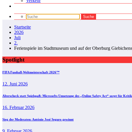
Verkehr
Startseite
2026
Juli
2.
Ferienspiele im Stadtmuseum und auf der Oberburg Giebichens
Spotlight
FIFA Fussball-Weltmeisterschaft 2026™
12. Juni 2026
Alterscheck statt Spielspaß: Microsofts Umsetzung des „Online Safety Act“ sorgt für Kritik
16. Februar 2026
Sieg der Moderaten: António José Seguro gewinnt
9. Februar 2026