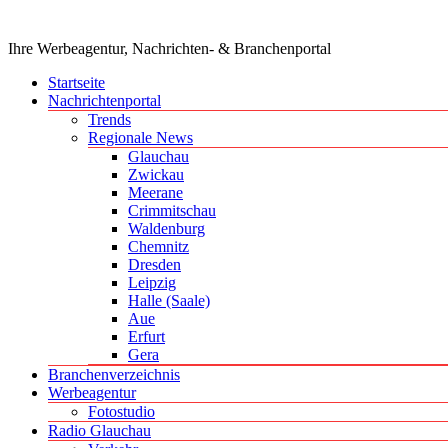
Ihre Werbeagentur, Nachrichten- & Branchenportal
Startseite
Nachrichtenportal
Trends
Regionale News
Glauchau
Zwickau
Meerane
Crimmitschau
Waldenburg
Chemnitz
Dresden
Leipzig
Halle (Saale)
Aue
Erfurt
Gera
Branchenverzeichnis
Werbeagentur
Fotostudio
Radio Glauchau