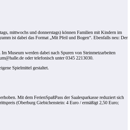
stags, mittwochs und donnerstags) können Familien mit Kindern im
amm ist dabei das Format „Mit Pfeil und Bogen“. Ebenfalls neu: Der
s“. Im Museum werden dabei nach Spuren von Steinmetzarbeiten
eum@halle.de oder telefonisch unter 0345 2213030.
gene Spielmittel gestaltet.
o erhoben. Mit dem FerienSpaßPass der Saalesparkasse reduziert sich
rittspreis (Oberburg Giebichenstein: 4 Euro / ermäßigt 2,50 Euro;